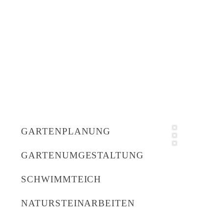
Treffen und das, was w
besonderem für mich.
Ich bedanke mich bei m
Geschäftspartnern, die 
ich in dieser Zeit kenn
Danke, an mein Team, a
diese Zeit für mich z
Ich freue mich auf die
Uwe Kinnemann
„Arbeit, die wir lieben
GARTENPLANUNG
(
Bang)
GARTENUMGESTALTUNG
SCHWIMMTEICH
NATURSTEINARBEITEN