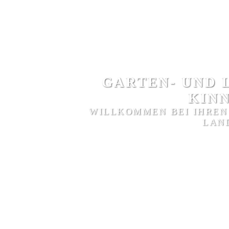
ÜBER UNS
20 Jahre Ga
GARTEN- UND 
09.04.2001-09.04
KIN
WILLKOMMEN BEI IHREN
20 Jahre … Zeit, die w
LAN
20 Jahre, die reich gefü
Downs.
Doch macht es mich glü
schaue, denn es sind b
Entscheidungen traf, s
klar sagen: Das Positiv
Wir (das Team) haben vi
gemacht, viel Spaß mit
kennengelernt. Aus ein
Freunde geworden. Gen